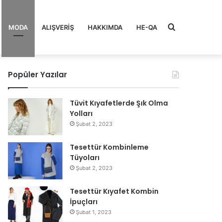
Arama
MODA
ALIŞVERIŞ
HAKKIMDA
HE-QA
Popüler Yazılar
yap
Tüvit Kıyafetlerde Şık Olma
Yolları
Şubat 2, 2023
...
Tesettür Kombinleme
Tüyoları
Şubat 2, 2023
Tesettür Kıyafet Kombin
İpuçları
Şubat 1, 2023