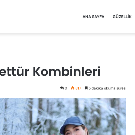
ANA SAYFA
GÜZELLIK
ettür Kombinleri
0
817
5 dakika okuma süresi